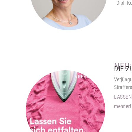
Dipl. K
NEU:
DIE 
Verjüng
Straffer
LASSEN
mehr erf