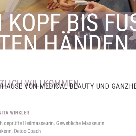
 KOPF BIS FUSS
TEN HÄNDEN
ZLICH WILLKOMMEN
UHAUSE VON MEDICAL BEAUTY UND GANZH
NITA WINKLER
ch geprüfte Heilmasseurin, Gewebliche Masseurin
ikerin, Detox-Coach