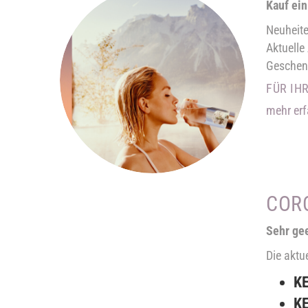
Kauf ei
Neuheit
Aktuelle
Geschen
FÜR IH
mehr erf
COR
Sehr ge
Die aktu
KE
KE