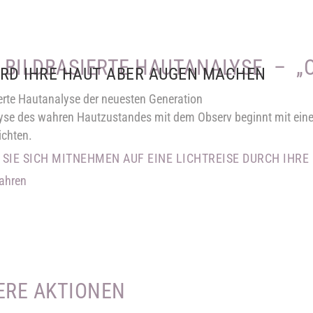
 BILDBASIERTE HAUTANALYSE – „
IRD IHRE HAUT ABER AUGEN MACHEN
erte Hautanalyse der neuesten Generation
yse des wahren Hautzustandes mit dem Observ beginnt mit einer
ichten.
 SIE SICH MITNEHMEN AUF EINE LICHTREISE DURCH IHRE
ahren
ERE AKTIONEN