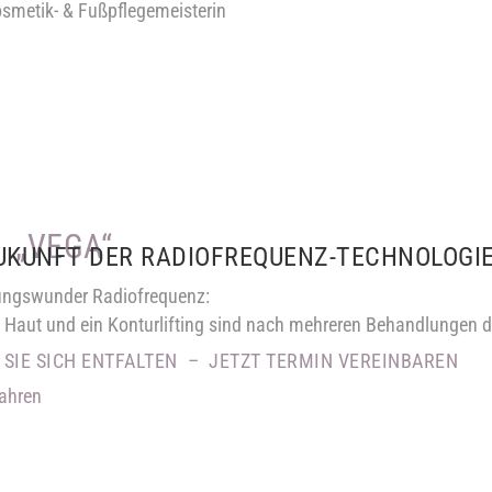
osmetik- & Fußpflegemeisterin
 „VEGA“
ZUKUNFT DER RADIOFREQUENZ-TECHNOLOGI
ungswunder Radiofrequenz:
e Haut und ein Konturlifting sind nach mehreren Behandlungen de
 SIE SICH ENTFALTEN –
JETZT TERMIN VEREINBAREN
ahren